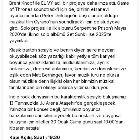
Brent Knopf ile EL VY adlı bir projeye daha imza attı. Game
of Thrones soundtrack’i için de, dizinin efsanevi
oyuncularından Peter Dinklage’in başrolünde olduğu
müzikal film Cyrano’nun soundtrack’i için de stüdyoya
girdi. Solo projesi ile ilk albümü Serpentine Prison’ı Mayıs
2020’de, ikinci solo albümü Get Sunk’ı ise 2025’te
yayımladı.
Klasik bariton sesiyle ve benim diyen şaire meydan
okuyabilecek söz yazarlığı kabiliyetiyle tüm kariyeri
boyunca yalnızlıklarımıza, mutluluklarımıza, ayrılık
acılarımıza, depresif anlarımıza, kendimize dönüşlerimize
eşlik eden Matt Berninger, favori müzik türü ne olursa
olsun müzikle derin ilişkisi olan her birimizin müzikal
tanrılarından biri olmayı onlarca yıldır sürdürüyor.
Indie rock dünyasının bu karakteristik sesiyle buluşmamız
13 Temmuz’da JJ Arena Ataşehir’de gerçekleşecek.
Yalnızca bir konser değil, ömrümüz boyunca
hafızalarımızdan silinmeyecek bu nostaljik ve duygusal
buluşma için biletler 30 Ocak Cuma günü saat 10:00’dan
itibaren satışta!
Kapı Açılış Saati: 19:30