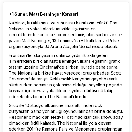
+1 Sunar: Matt Berninger Konseri
Kalbinizi, kulaklarınızı ve ruhunuzu hazırlayın, çünkü The
National’ın vokali olarak müzikle ilişkimizin en
derinliklerinde sarsılmaz bir yer edinmiş olan şarkıcı ve söz
yazarı Matt Berninger, 13 Temmuz’da +1 katkıları ve Pulse
organizasyonuyla JJ Arena Ataşehir’de sahnede olacak.
Frontman’ler dünyasının onlarca yıldır ilk akla gelen
isimlerinden biri olan Matt Berninger, lisans eğitimini grafik
tasarım üzerine Cincinnati’de alırken, burada daha sonra
The National’a birlikte hayat vereceği grup arkadaşı Scott
Devendorf ile tanıştı. Reklamcılık kariyerini gayet başarılı
sürdürürken hepimizin çok aşina olduğu, hayalleri peşinde
koşmak için beyaz yakalılıktan sıyrılma dürtüsünü takip
ederek otuzlarında The National’ı kurdu.
Grup ile 10 stüdyo albümüne imza attı, indie rock
dünyasının Şampiyonlar Ligi oyuncularından birine dönüştü.
Headliner olmadıkları festival, katılmadıkları talk show, aday
olmadıkları ödül kalmadı. The National ile yola devam
ederken 2014’te Ramona Falls ve Menomena gruplarından