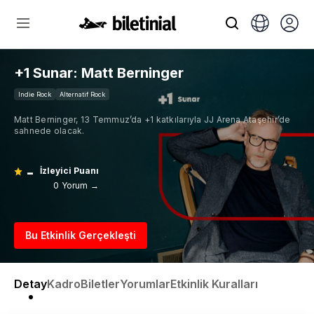
+1 Sunar: Matt Berninger
Indie Rock
Alternatif Rock
Matt Berninger, 13 Temmuz’da +1 katkılarıyla JJ Arena Ataşehir’de
sahnede olacak.
-
İzleyici Puanı
0 Yorum →
Bu Etkinlik Gerçekleşti
Detay
Kadro
Biletler
Yorumlar
Etkinlik Kuralları