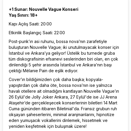
+1 Sunar: Nouvelle Vague Konseri
Yaş Sınırı: 18+
Kapı Açılış Saati: 20:00
Etkinlik Başlangıç Saati: 22:00
Post-punk’ın asi ruhunu, bossa nova’nın zarafetiyle
buluşturan Nouvelle Vague; iki unutulmayacak konser için
İstanbul ve Ankara’ya geliyor! Üstelik bu turnede gruba
tüm diskografisinin efsanevi seslerinden biri olan, en çok
dinlendiği 5 şehir arasında İstanbul ve Ankara’nın başı
çektiği Mélanie Pain de eşlik ediyor.
Cover’ın bildiğimizden çok daha başka; kopyala-
yapıştırdan çok daha öte, bossa nova’nın ise yalnızca
havalı otellere ait olmadığını kanıtlayan Nouvelle Vague’ın
26 Eylül'de Jolly Joker Ankara, 27 Eylül'de ise JJ Arena
Ataşehir’de gerçekleşecek konserlerinin biletleri 14 Mart
Cuma gününden itibaren Biletinial'da. Fransız grubun ruh
okşayan şaheserlerini, minimal aranjmanlarını, hipnotize
eden yumuşacık vokallerini dinlemek, hissetmek ve
yeniden keşfetmek için buluşmak üzere!