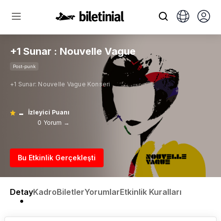
+1 Sunar : Nouvelle Vague
Post-punk
+1 Sunar: Nouvelle Vague Konseri
-
İzleyici Puanı
0 Yorum →
Bu Etkinlik Gerçekleşti
Detay
Kadro
Biletler
Yorumlar
Etkinlik Kuralları