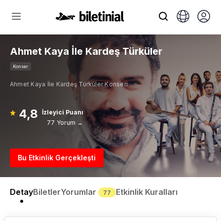
Ahmet Kaya İle Kardeş Türküler
Konser
Ahmet Kaya İle Kardeş Türküler Konseri
4,8
İzleyici Puanı
77 Yorum →
Bu Etkinlik Gerçekleşti
Detay
Biletler
Yorumlar
Etkinlik Kuralları
77