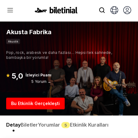
Akusta Fabrika
Akustik
Pop, rock, arabesk ve daha fazlası… Hepsi tek sahnede,
bambaşka bir yorumla!
5,0
İzleyici Puanı
5 Yorum →
Bu Etkinlik Gerçekleşti
Detay
Biletler
Yorumlar
Etkinlik Kuralları
5