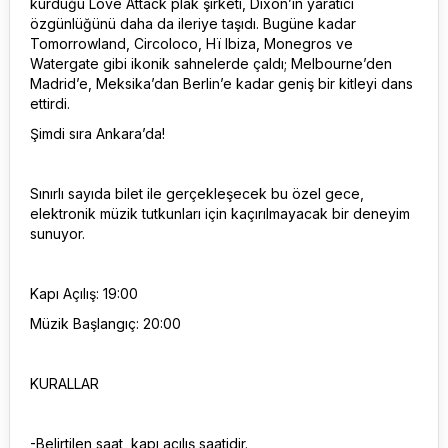
kurduğu Love Attack plak şirketi, Dixon’ın yaratıcı
özgünlüğünü daha da ileriye taşıdı. Bugüne kadar
Tomorrowland, Circoloco, Hï Ibiza, Monegros ve
Watergate gibi ikonik sahnelerde çaldı; Melbourne’den
Madrid’e, Meksika’dan Berlin’e kadar geniş bir kitleyi dans
ettirdi.
Şimdi sıra Ankara’da!
Sınırlı sayıda bilet ile gerçekleşecek bu özel gece,
elektronik müzik tutkunları için kaçırılmayacak bir deneyim
sunuyor.
Kapı Açılış: 19:00
Müzik Başlangıç: 20:00
KURALLAR
-Belirtilen saat, kapı açılış saatidir.