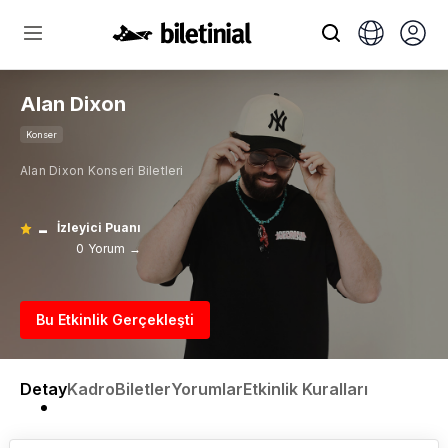
Alan Dixon
Konser
Alan Dixon Konseri Biletleri
-
İzleyici Puanı
0 Yorum →
Bu Etkinlik Gerçekleşti
Detay
Kadro
Biletler
Yorumlar
Etkinlik Kuralları