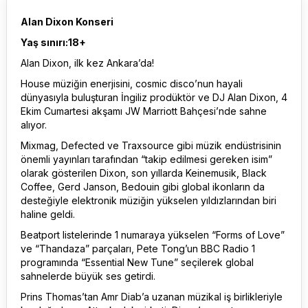
Alan Dixon Konseri
Yaş sınırı:18+
Alan Dixon, ilk kez Ankara’da!
House müziğin enerjisini, cosmic disco’nun hayali
dünyasıyla buluşturan İngiliz prodüktör ve DJ Alan Dixon, 4
Ekim Cumartesi akşamı JW Marriott Bahçesi’nde sahne
alıyor.
Mixmag, Defected ve Traxsource gibi müzik endüstrisinin
önemli yayınları tarafından “takip edilmesi gereken isim”
olarak gösterilen Dixon, son yıllarda Keinemusik, Black
Coffee, Gerd Janson, Bedouin gibi global ikonların da
desteğiyle elektronik müziğin yükselen yıldızlarından biri
haline geldi.
Beatport listelerinde 1 numaraya yükselen “Forms of Love”
ve “Thandaza” parçaları, Pete Tong’un BBC Radio 1
programında “Essential New Tune” seçilerek global
sahnelerde büyük ses getirdi.
Prins Thomas’tan Amr Diab’a uzanan müzikal iş birlikleriyle