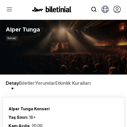
Alper Tunga
Konser
Detay
Biletler
Yorumlar
Etkinlik Kuralları
Alper Tunga Konseri
Yaş Sınırı:
18+
Kapı Açılış
: 20.00