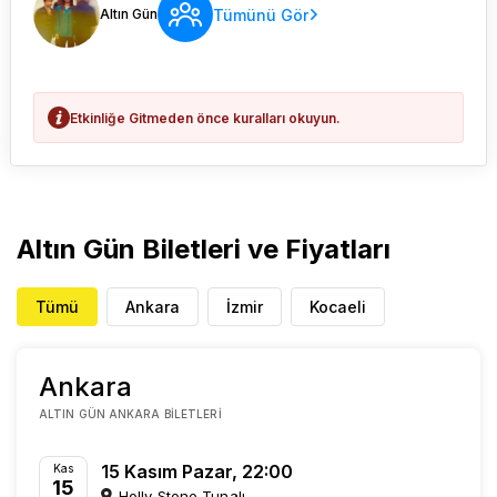
Tümünü Gör
Altın Gün
Etkinliğe Gitmeden önce kuralları okuyun.
Altın Gün Biletleri ve Fiyatları
Tümü
Ankara
İzmir
Kocaeli
Ankara
ALTIN GÜN ANKARA BILETLERI
15 Kasım Pazar, 22:00
Kas
15
Holly Stone Tunalı