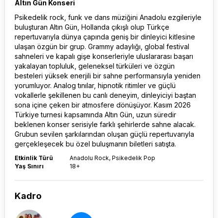
Altın Gün Konseri
Psikedelik rock, funk ve dans müziğini Anadolu ezgileriyle
buluşturan Altın Gün, Hollanda çıkışlı olup Türkçe
repertuvarıyla dünya çapında geniş bir dinleyici kitlesine
ulaşan özgün bir grup. Grammy adaylığı, global festival
sahneleri ve kapalı gişe konserleriyle uluslararası başarı
yakalayan topluluk, geleneksel türküleri ve özgün
besteleri yüksek enerjili bir sahne performansıyla yeniden
yorumluyor. Analog tınılar, hipnotik ritimler ve güçlü
vokallerle şekillenen bu canlı deneyim, dinleyiciyi baştan
sona içine çeken bir atmosfere dönüşüyor. Kasım 2026
Türkiye turnesi kapsamında Altın Gün, uzun süredir
beklenen konser serisiyle farklı şehirlerde sahne alacak.
Grubun sevilen şarkılarından oluşan güçlü repertuvarıyla
gerçekleşecek bu özel buluşmanın biletleri satışta.
Etkinlik Türü
Anadolu Rock, Psikedelik Pop
Yaş Sınırı
18+
Kadro