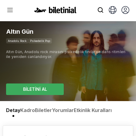
Altın Gün
Anadolu Rock
Psikedelik Pop
Altın Gün, Anadolu rock mirasını psikedelik tınılar ve dans ritimleri
ile yeniden canlandırıyor.
BİLETİNİ AL
Detay
Kadro
Biletler
Yorumlar
Etkinlik Kuralları