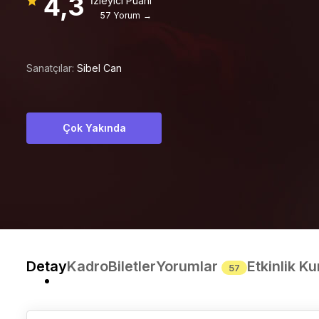
4,3
İzleyici Puanı
57 Yorum →
Sanatçılar:
Sibel Can
Çok Yakında
Detay
Kadro
Biletler
Yorumlar
Etkinlik Ku
57