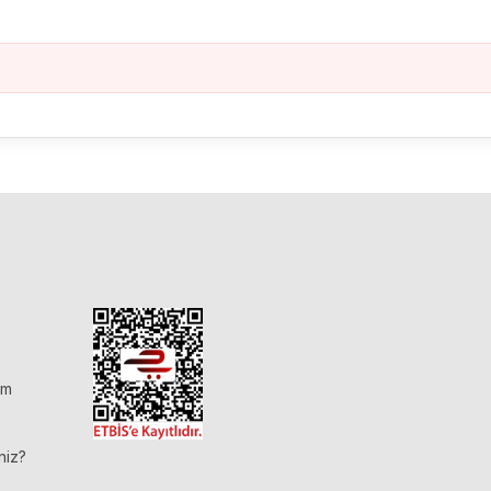
im
niz?