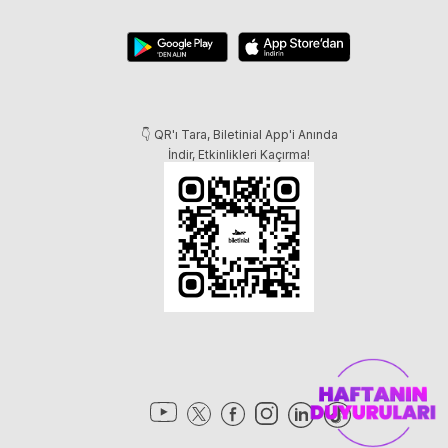
👇 QR'ı Tara, Biletinial App'i Anında
İndir, Etkinlikleri Kaçırma!