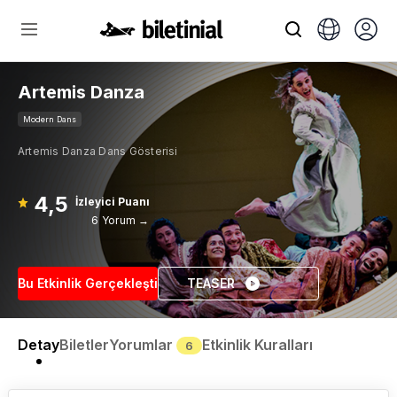
Artemis Danza
Modern Dans
Artemis Danza Dans Gösterisi
4,5
İzleyici Puanı
6 Yorum →
Bu Etkinlik Gerçekleşti
TEASER
Detay
Biletler
Yorumlar
Etkinlik Kuralları
6