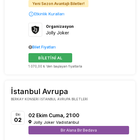
Yeni Sezon Avantajlı Biletler!
Etkinlik Kuralları
Organizasyon
Jolly Joker
Bilet Fiyatları
BİLETİNİ AL
1.070,00 ₺ 'den başlayan fiyatlarla
İstanbul Avrupa
BERKAY KONSERI İSTANBUL AVRUPA BILETLERI
02 Ekim Cuma, 21:00
Eki
02
Jolly Joker Vadistanbul
Bir Alana Bir Bedava