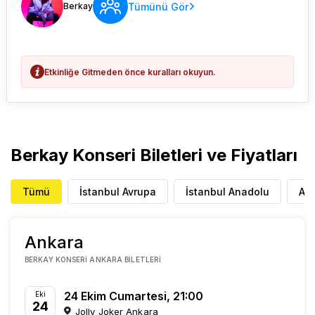
Tümünü Gör
Berkay
Etkinliğe Gitmeden önce kuralları okuyun.
Berkay Konseri Biletleri ve Fiyatları
Tümü
İstanbul Avrupa
İstanbul Anadolu
An
Ankara
BERKAY KONSERI ANKARA BILETLERI
24 Ekim Cumartesi, 21:00
Eki
24
Jolly Joker Ankara