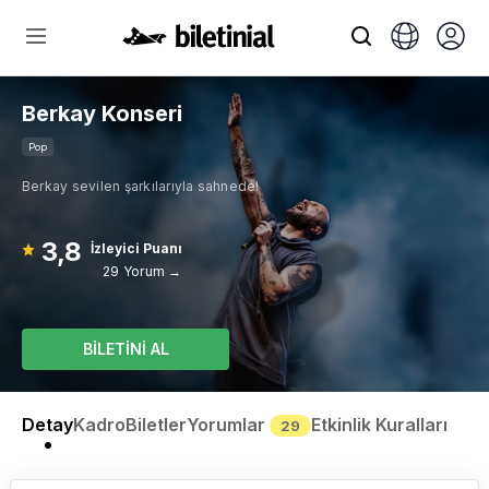
Berkay Konseri
Pop
Berkay sevilen şarkılarıyla sahnede!
3,8
İzleyici Puanı
29 Yorum →
BİLETİNİ AL
Detay
Kadro
Biletler
Yorumlar
Etkinlik Kuralları
29