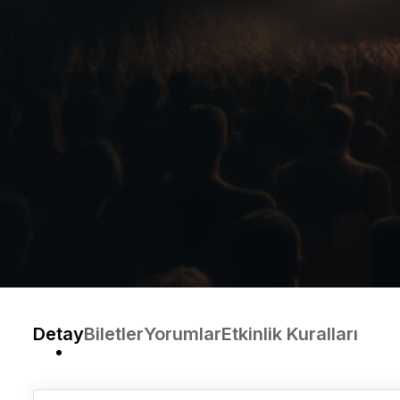
Detay
Biletler
Yorumlar
Etkinlik Kuralları