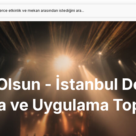
erce etkinlik ve mekan arasından istediğini ara...
 Olsun - İstanbul 
a ve Uygulama To