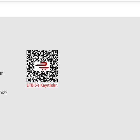
im
niz?