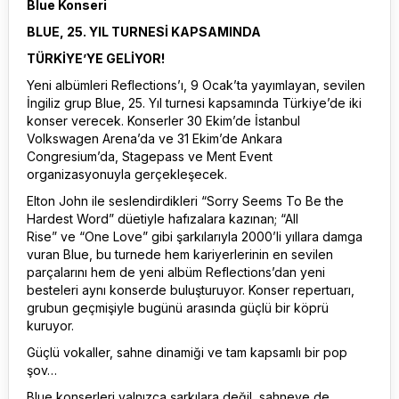
Blue Konseri
BLUE, 25. YIL TURNESİ KAPSAMINDA
TÜRKİYE’YE GELİYOR!
Yeni albümleri Reflections’ı, 9 Ocak’ta yayımlayan, sevilen
İngiliz grup Blue, 25. Yıl turnesi kapsamında Türkiye’de iki
konser verecek. Konserler 30 Ekim’de İstanbul
Volkswagen Arena’da ve 31 Ekim’de Ankara
Congresium’da, Stagepass ve Ment Event
organizasyonuyla gerçekleşecek.
Elton John ile seslendirdikleri “Sorry Seems To Be the
Hardest Word” düetiyle hafızalara kazınan; “All
Rise” ve “One Love” gibi şarkılarıyla 2000’li yıllara damga
vuran Blue, bu turnede hem kariyerlerinin en sevilen
parçalarını hem de yeni albüm Reflections’dan yeni
besteleri aynı konserde buluşturuyor. Konser repertuarı,
grubun geçmişiyle bugünü arasında güçlü bir köprü
kuruyor.
Güçlü vokaller, sahne dinamiği ve tam kapsamlı bir pop
şov…
Blue konserleri yalnızca şarkılara değil, sahneye de