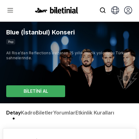
Blue (İstanbul) Konseri
Pop
All Rise’dan Reflections’a uzanan 25 yıllık müzik yolculuğu Türkiye
sahnelerinde.
BİLETİNİ AL
Detay
Kadro
Biletler
Yorumlar
Etkinlik Kuralları