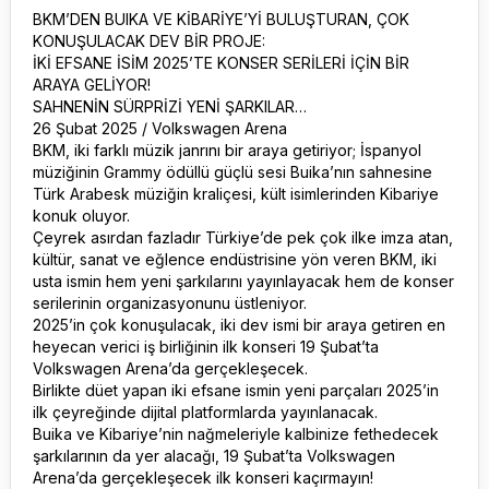
BKM’DEN BUIKA VE KİBARİYE’Yİ BULUŞTURAN, ÇOK
KONUŞULACAK DEV BİR PROJE:
İKİ EFSANE İSİM 2025’TE KONSER SERİLERİ İÇİN BİR
ARAYA GELİYOR!
SAHNENİN SÜRPRİZİ YENİ ŞARKILAR…
26 Şubat 2025 / Volkswagen Arena
BKM, iki farklı müzik janrını bir araya getiriyor; İspanyol
müziğinin Grammy ödüllü güçlü sesi Buika’nın sahnesine
Türk Arabesk müziğin kraliçesi, kült isimlerinden Kibariye
konuk oluyor.
Çeyrek asırdan fazladır Türkiye’de pek çok ilke imza atan,
kültür, sanat ve eğlence endüstrisine yön veren BKM, iki
usta ismin hem yeni şarkılarını yayınlayacak hem de konser
serilerinin organizasyonunu üstleniyor.
2025’in çok konuşulacak, iki dev ismi bir araya getiren en
heyecan verici iş birliğinin ilk konseri 19 Şubat’ta
Volkswagen Arena’da gerçekleşecek.
Birlikte düet yapan iki efsane ismin yeni parçaları 2025’in
ilk çeyreğinde dijital platformlarda yayınlanacak.
Buika ve Kibariye’nin nağmeleriyle kalbinize fethedecek
şarkılarının da yer alacağı, 19 Şubat’ta Volkswagen
Arena’da gerçekleşecek ilk konseri kaçırmayın!