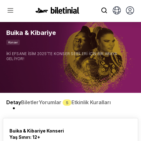
Buika & Kibariye
Konser
İKİ EFSANE İSİM 2025’TE KONSER SERİLERİ İÇİN BİR ARAYA
GELİYOR!
Detay
Biletler
Yorumlar
Etkinlik Kuralları
5
Buika & Kibariye Konseri
Yaş Sınırı: 12+