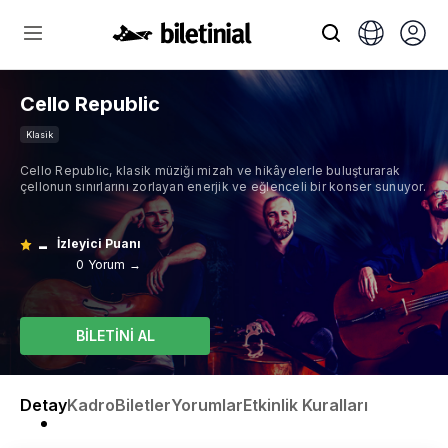
Cello Republic
Klasik
Cello Republic, klasik müziği mizah ve hikâyelerle buluşturarak
çellonun sınırlarını zorlayan enerjik ve eğlenceli bir konser sunuyor.
-
İzleyici Puanı
0 Yorum →
BİLETİNİ AL
Detay
Kadro
Biletler
Yorumlar
Etkinlik Kuralları