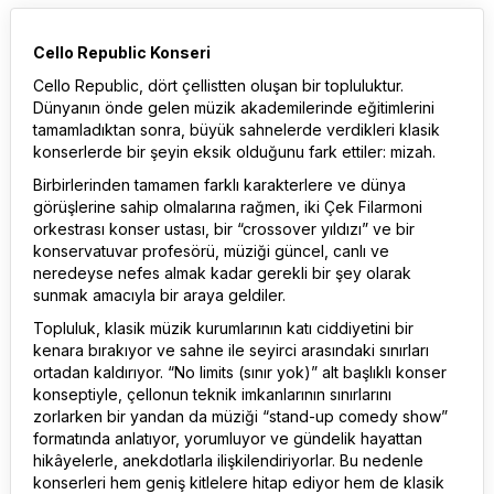
Cello Republic Konseri
Cello Republic, dört çellistten oluşan bir topluluktur.
Dünyanın önde gelen müzik akademilerinde eğitimlerini
tamamladıktan sonra, büyük sahnelerde verdikleri klasik
konserlerde bir şeyin eksik olduğunu fark ettiler: mizah.
Birbirlerinden tamamen farklı karakterlere ve dünya
görüşlerine sahip olmalarına rağmen, iki Çek Filarmoni
orkestrası konser ustası, bir “crossover yıldızı” ve bir
konservatuvar profesörü, müziği güncel, canlı ve
neredeyse nefes almak kadar gerekli bir şey olarak
sunmak amacıyla bir araya geldiler.
Topluluk, klasik müzik kurumlarının katı ciddiyetini bir
kenara bırakıyor ve sahne ile seyirci arasındaki sınırları
ortadan kaldırıyor. “No limits (sınır yok)” alt başlıklı konser
konseptiyle, çellonun teknik imkanlarının sınırlarını
zorlarken bir yandan da müziği “stand-up comedy show”
formatında anlatıyor, yorumluyor ve gündelik hayattan
hikâyelerle, anekdotlarla ilişkilendiriyorlar. Bu nedenle
konserleri hem geniş kitlelere hitap ediyor hem de klasik