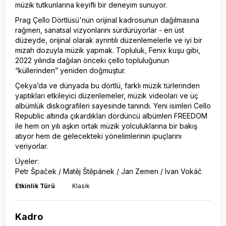
müzik tutkunlarına keyifli bir deneyim sunuyor.
Prag Çello Dörtlüsü'nün orijinal kadrosunun dağılmasına
rağmen, sanatsal vizyonlarını sürdürüyorlar - en üst
düzeyde, orijinal olarak ayrıntılı düzenlemelerle ve iyi bir
mizah dozuyla müzik yapmak. Topluluk, Fenix kuşu gibi,
2022 yılında dağılan önceki çello topluluğunun
“küllerinden” yeniden doğmuştur.
Çekya’da ve dünyada bu dörtlü, farklı müzik türlerinden
yaptıkları etkileyici düzenlemeler, müzik videoları ve üç
albümlük diskografileri sayesinde tanındı. Yeni isimleri Cello
Republic altında çıkardıkları dördüncü albümleri FREEDOM
ile hem on yılı aşkın ortak müzik yolculuklarına bir bakış
atıyor hem de gelecekteki yönelimlerinin ipuçlarını
veriyorlar.
Üyeler:
Petr Špaček / Matěj Štěpánek / Jan Zemen / Ivan Vokáč
Etkinlik Türü
Klasik
Kadro