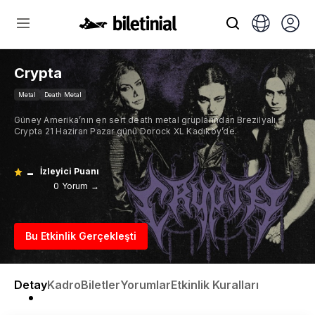
Crypta
Metal
Death Metal
Güney Amerika’nın en sert death metal gruplarından Brezilyalı
Crypta 21 Haziran Pazar günü Dorock XL Kadıköy’de.
-
İzleyici Puanı
0 Yorum →
Bu Etkinlik Gerçekleşti
Detay
Kadro
Biletler
Yorumlar
Etkinlik Kuralları