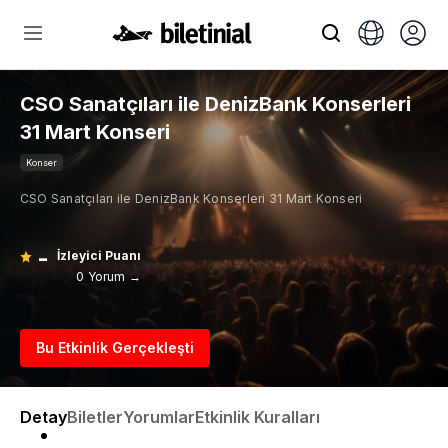
CSO Sanatçıları ile DenizBank Konserleri
31 Mart Konseri
Konser
CSO Sanatçıları ile DenizBank Konserleri 31 Mart Konseri
-
İzleyici Puanı
0 Yorum →
Bu Etkinlik Gerçekleşti
Detay
Biletler
Yorumlar
Etkinlik Kuralları