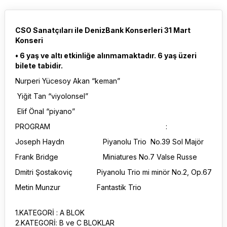
CSO Sanatçıları ile DenizBank Konserleri 31 Mart
Konseri
• 6 yaş ve altı etkinliğe alınmamaktadır. 6 yaş üzeri
bilete tabidir.
Nurperi Yücesoy Akan “keman”
Yiğit Tan “viyolonsel”
Elif Önal “piyano”
PROGRAM :
Joseph Haydn Piyanolu Trio No.39 Sol Majör
Frank Bridge Miniatures No.7 Valse Russe
Dmitri Şostakoviç Piyanolu Trio mi minör No.2, Op.67
Metin Munzur Fantastik Trio
1.KATEGORİ : A BLOK
2.KATEGORİ: B ve C BLOKLAR