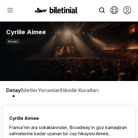
Cyrille Aimee
Konser.
Detay
Biletler
Yorumlar
Etkinlik Kuralları
Cyrille Aimee
Fransa’nın ara sokaklarından, Broadway’in göz kamaştıran
sahnelerine kadar uzanan bir caz hikayesi.Aimee,