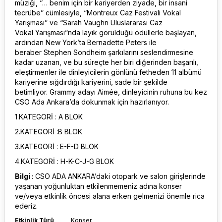
müziği, “… benim için bir kariyerden ziyade, bir insani
tecrübe” cümlesiyle, “Montreux Caz Festivali Vokal
Yarışması” ve “Sarah Vaughn Uluslararası Caz
Vokal Yarışması”nda layık görüldüğü ödüllerle başlayan,
ardından New York’ta Bernadette Peters ile
beraber Stephen Sondheim şarkılarını seslendirmesine
kadar uzanan, ve bu süreçte her biri diğerinden başarılı,
eleştirmenler ile dinleyicilerin gönlünü fetheden 11 albümü
kariyerine sığdırdığı kariyerini, sade bir şekilde
betimliyor. Grammy adayı Aimée, dinleyicinin ruhuna bu kez
CSO Ada Ankara’da dokunmak için hazırlanıyor.
1.KATEGORİ : A BLOK
2.KATEGORİ :B BLOK
3.KATEGORİ : E-F-D BLOK
4.KATEGORİ : H-K-C-J-G BLOK
Bilgi :
CSO ADA ANKARA’daki otopark ve salon girişlerinde
yaşanan yoğunluktan etkilenmemeniz adına konser
ve/veya etkinlik öncesi alana erken gelmenizi önemle rica
ederiz.
Etkinlik Türü
Konser.