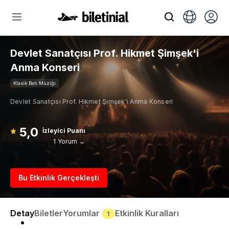
Devlet Sanatçısı Prof. Hikmet Şimşek'i
Anma Konseri
Klasik Batı Müziği
Devlet Sanatçısı Prof. Hikmet Şimşek'i Anma Konseri
5,0
İzleyici Puanı
1 Yorum →
Bu Etkinlik Gerçekleşti
Detay
Biletler
Yorumlar
Etkinlik Kuralları
1