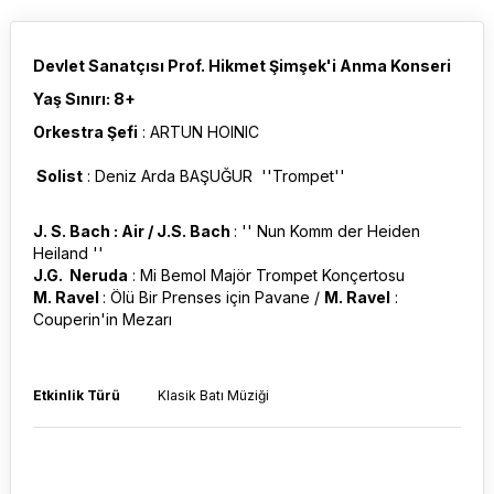
Devlet Sanatçısı Prof. Hikmet Şimşek'i Anma Konseri
Yaş Sınırı: 8+
Orkestra Şefi
: ARTUN HOINIC
Solist
: Deniz Arda BAŞUĞUR ''Trompet''
J. S. Bach : Air / J.S. Bach
: '' Nun Komm der Heiden
Heiland ''
J.G. Neruda
: Mi Bemol Majör Trompet Konçertosu
M. Ravel
: Ölü Bir Prenses için Pavane /
M. Ravel
:
Couperin'in Mezarı
Etkinlik Türü
Klasik Batı Müziği