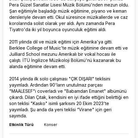
Pera Güzel Sanatlar Lisesi Müzik Bölümü'nden mezun oldu.
Şan eğitimiyle başladığı müzik eğitimine, piyano ve keman
dersleriyle devam etti. Okul süresince müzikallerde ve caz
korolarında solist olarak yer aldı. Aynı zamanda Pera
Tiyatro'da iki yıl boyunca oyunculuk eğitimi aldı.
2011 yılında dil ve müzik eğitimi için Amerika'ya gitti.
Berklee College of Music'te müzik eğitimine devam etti ve
Juilliard School mezunu Amerikalı bir vokal hocası ile
çalıştı. İTÜ İngilizce Müzikoloji Bölümü'nü kazanarak bu
alanda eğitimine devam etti.
2014 yılında ilk solo çalışması "ÇIK DIŞARI" teklisini
yayımladı. Ardından 90'ların unutulmaz parçası
"MAALESEF"i coverladı ve "Babamdan Emanet" albümünü
çıkardı. Dilan Çıtak, kendisini en iyi ifade ettiğini belirttiği en
son teklisi "Kasko" isimli şarkısını 20 Ekim 2023'te
yayımladı. Şu anda da yeni teklisi “Virane" için geri
sayımda.
Etkinlik Türü
Konser