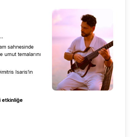
e…
 Dam sahnesinde
 ve umut temalarını
itris Isaris’in
 etkinliğe