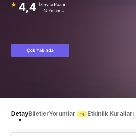
4,4
İzleyici Puanı
14 Yorum →
Çok Yakında
Detay
Biletler
Yorumlar
Etkinlik Kuralları
14