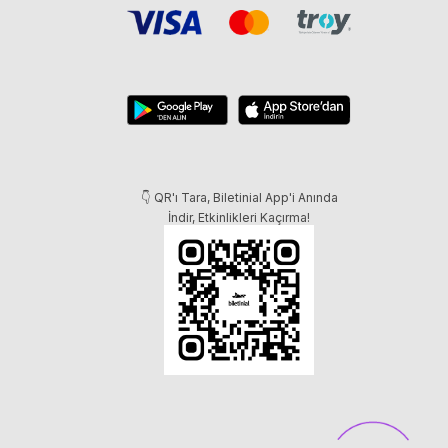
👇 QR'ı Tara, Biletinial App'i Anında
İndir, Etkinlikleri Kaçırma!