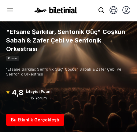
"Efsane Şarkılar, Senfonik Güç" Coşkun
Sabah & Zafer Çebi ve Senfonik
Orkestrası
Konser
"Efsane Şarkılar, Senfonik Güç" Coşkun Sabah & Zafer Çebi ve
Senfonik Orkestrası
4,8
İzleyici Puanı
15 Yorum →
Bu Etkinlik Gerçekleşti