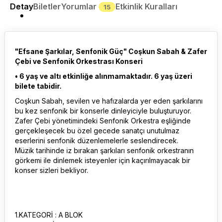
Detay
Biletler
Yorumlar
Etkinlik Kuralları
15
"Efsane Şarkılar, Senfonik Güç" Coşkun Sabah & Zafer
Çebi ve Senfonik Orkestrası Konseri
• 6 yaş ve altı etkinliğe alınmamaktadır. 6 yaş üzeri
bilete tabidir.
Coşkun Sabah, sevilen ve hafızalarda yer eden şarkılarını
bu kez senfonik bir konserle dinleyiciyle buluşturuyor.
Zafer Çebi yönetimindeki Senfonik Orkestra eşliğinde
gerçekleşecek bu özel gecede sanatçı unutulmaz
eserlerini senfonik düzenlemelerle seslendirecek.
Müzik tarihinde iz bırakan şarkıları senfonik orkestranın
görkemi ile dinlemek isteyenler için kaçırılmayacak bir
konser sizleri bekliyor.
1.KATEGORİ : A BLOK