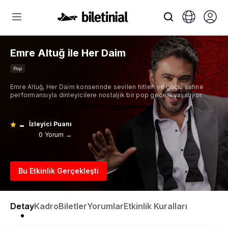
Emre Altuğ ile Her Daim
Pop
Emre Altuğ, Her Daim konserinde sevilen hitleri ve güçlü sahne
performansıyla dinleyicilere nostaljik bir pop gecesi yaşatıyor.
-
İzleyici Puanı
0 Yorum →
Bu Etkinlik Gerçekleşti
Detay
Kadro
Biletler
Yorumlar
Etkinlik Kuralları