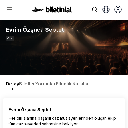
Evrim Özşuca Septet
Caz
Detay
Biletler
Yorumlar
Etkinlik Kuralları
Evrim Özşuca Septet
Her biri alanına başarılı caz müzisyenlerinden oluşan ekip
tüm caz severleri sahnesine bekliyor.