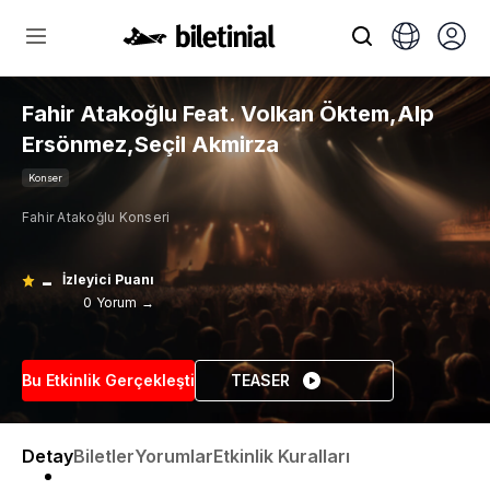
Fahir Atakoğlu Feat. Volkan Öktem,Alp
Ersönmez,Seçil Akmirza
Konser
Fahir Atakoğlu Konseri
-
İzleyici Puanı
0 Yorum →
Bu Etkinlik Gerçekleşti
TEASER
Detay
Biletler
Yorumlar
Etkinlik Kuralları