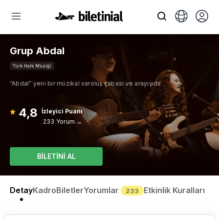
Grup Abdal
Türk Halk Müziği
“Abdal” yeni bir müzikal varoluş çabası ve arayışıdır.
4,8
İzleyici Puanı
233 Yorum →
BİLETİNİ AL
Detay
Kadro
Biletler
Yorumlar
Etkinlik Kuralları
233