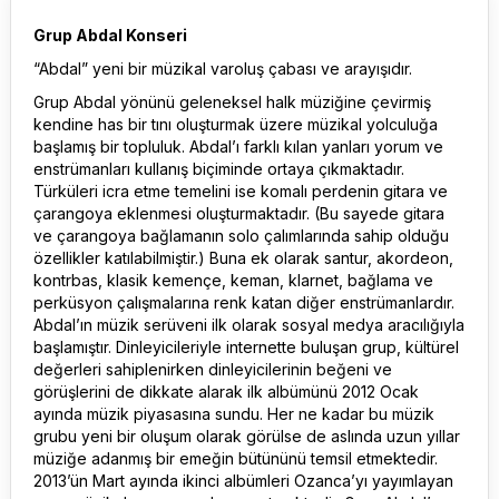
Grup Abdal Konseri
“Abdal” yeni bir müzikal varoluş çabası ve arayışıdır.
Grup Abdal yönünü geleneksel halk müziğine çevirmiş
kendine has bir tını oluşturmak üzere müzikal yolculuğa
başlamış bir topluluk. Abdal’ı farklı kılan yanları yorum ve
enstrümanları kullanış biçiminde ortaya çıkmaktadır.
Türküleri icra etme temelini ise komalı perdenin gitara ve
çarangoya eklenmesi oluşturmaktadır. (Bu sayede gitara
ve çarangoya bağlamanın solo çalımlarında sahip olduğu
özellikler katılabilmiştir.) Buna ek olarak santur, akordeon,
kontrbas, klasik kemençe, keman, klarnet, bağlama ve
perküsyon çalışmalarına renk katan diğer enstrümanlardır.
Abdal’ın müzik serüveni ilk olarak sosyal medya aracılığıyla
başlamıştır. Dinleyicileriyle internette buluşan grup, kültürel
değerleri sahiplenirken dinleyicilerinin beğeni ve
görüşlerini de dikkate alarak ilk albümünü 2012 Ocak
ayında müzik piyasasına sundu. Her ne kadar bu müzik
grubu yeni bir oluşum olarak görülse de aslında uzun yıllar
müziğe adanmış bir emeğin bütününü temsil etmektedir.
2013’ün Mart ayında ikinci albümleri Ozanca’yı yayımlayan