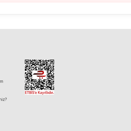
im
niz?