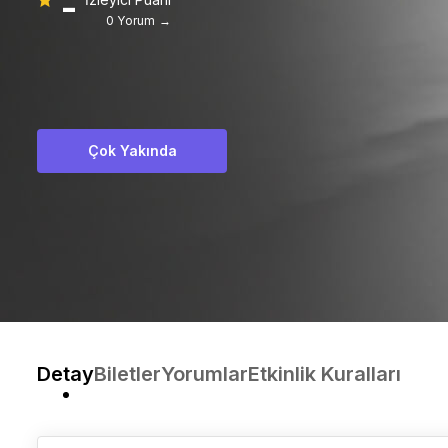
-
0 Yorum →
Çok Yakında
Detay
Biletler
Yorumlar
Etkinlik Kuralları