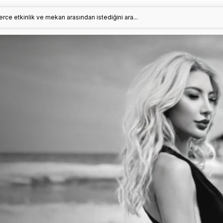
erce etkinlik ve mekan arasından istediğini ara...