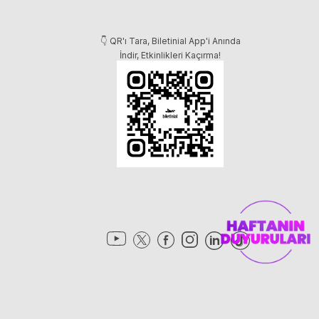
👇 QR'ı Tara, Biletinial App'i Anında
İndir, Etkinlikleri Kaçırma!