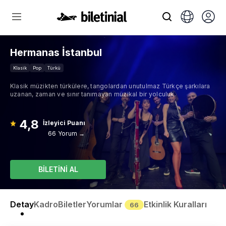
Hermanas İstanbul
Klasik
Pop
Türkü
Klasik müzikten türkülere, tangolardan unutulmaz Türkçe şarkılara
uzanan, zaman ve sınır tanımayan müzikal bir yolculuk.
4,8
İzleyici Puanı
66 Yorum →
BİLETİNİ AL
Detay
Kadro
Biletler
Yorumlar
Etkinlik Kuralları
66