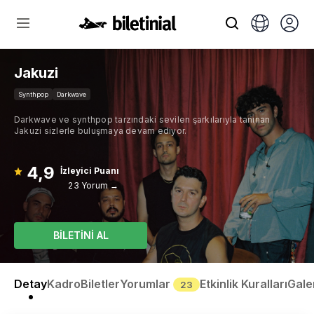
Jakuzi
Synthpop
Darkwave
Darkwave ve synthpop tarzındaki sevilen şarkılarıyla tanınan
Jakuzi sizlerle buluşmaya devam ediyor.
4,9
İzleyici Puanı
23 Yorum →
BİLETİNİ AL
Detay
Kadro
Biletler
Yorumlar
Etkinlik Kuralları
Gale
23