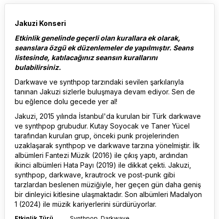
Jakuzi Konseri
Etkinlik genelinde geçerli olan kurallara ek olarak,
seanslara özgü ek düzenlemeler de yapılmıştır. Seans
listesinde, katılacağınız seansın kurallarını
bulabilirsiniz.
Darkwave ve synthpop tarzındaki sevilen şarkılarıyla
tanınan Jakuzi sizlerle buluşmaya devam ediyor. Sen de
bu eğlence dolu gecede yer al!
Jakuzi, 2015 yılında İstanbul'da kurulan bir Türk darkwave
ve synthpop grubudur. Kutay Soyocak ve Taner Yücel
tarafından kurulan grup, önceki punk projelerinden
uzaklaşarak synthpop ve darkwave tarzına yönelmiştir. İlk
albümleri Fantezi Müzik (2016) ile çıkış yaptı, ardından
ikinci albümleri Hata Payı (2019) ile dikkat çekti. Jakuzi,
synthpop, darkwave, krautrock ve post-punk gibi
tarzlardan beslenen müziğiyle, her geçen gün daha geniş
bir dinleyici kitlesine ulaşmaktadır. Son albümleri Madalyon
1 (2024) ile müzik kariyerlerini sürdürüyorlar.
Etkinlik Türü
Synthpop, Darkwave