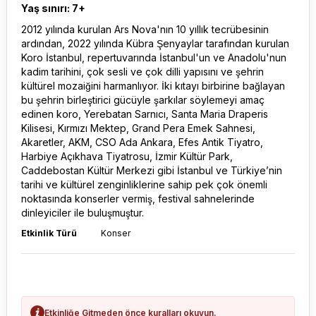
Yaş sınırı: 7+
2012 yılında kurulan Ars Nova'nın 10 yıllık tecrübesinin
ardından, 2022 yılında Kübra Şenyaylar tarafından kurulan
Koro İstanbul, repertuvarında İstanbul'un ve Anadolu'nun
kadim tarihini, çok sesli ve çok dilli yapısını ve şehrin
kültürel mozaiğini harmanlıyor. İki kıtayı birbirine bağlayan
bu şehrin birleştirici gücüyle şarkılar söylemeyi amaç
edinen koro, Yerebatan Sarnıcı, Santa Maria Draperis
Kilisesi, Kırmızı Mektep, Grand Pera Emek Sahnesi,
Akaretler, AKM, CSO Ada Ankara, Efes Antik Tiyatro,
Harbiye Açıkhava Tiyatrosu, İzmir Kültür Park,
Caddebostan Kültür Merkezi gibi İstanbul ve Türkiye’nin
tarihi ve kültürel zenginliklerine sahip pek çok önemli
noktasında konserler vermiş, festival sahnelerinde
dinleyiciler ile buluşmuştur.
Etkinlik Türü
Konser
Etkinliğe Gitmeden önce kuralları okuyun.