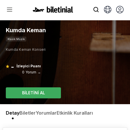
Kumda Keman
Klasik Müzik
Kumda Keman Konseri
-
İzleyici Puanı
0 Yorum →
BİLETİNİ AL
Detay
Biletler
Yorumlar
Etkinlik Kuralları