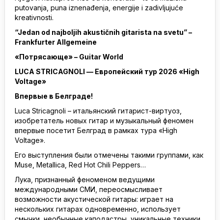
putovanja, puna iznenađenja, energije i zadivljujuće
kreativnosti.
“Jedan od najboljih akustičnih gitarista na svetu” –
Frankfurter Allgemeine
«Потрясающе» – Guitar World
LUCA STRICAGNOLI — Европейский тур 2026 «High
Voltage»
Впервые в Белграде!
Luca Stricagnoli – итальянский гитарист-виртуоз,
изобретатель новых гитар и музыкальный феномен
впервые посетит Белград в рамках тура «High
Voltage».
Его выступления были отмечены такими группами, как
Muse, Metallica, Red Hot Chili Peppers…
Лука, признанный феноменом ведущими
международными СМИ, переосмысливает
возможности акустической гитары: играет на
нескольких гитарах одновременно, использует
смычки, необычные каподастры, уникальные техники