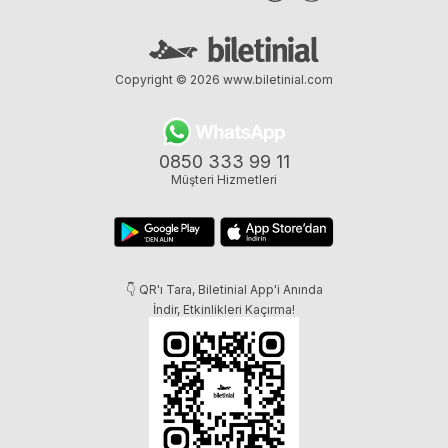
Copyright © 2026
www.biletinial.com
0850 333 99 11
Müşteri Hizmetleri
👇 QR'ı Tara, Biletinial App'i Anında
İndir, Etkinlikleri Kaçırma!