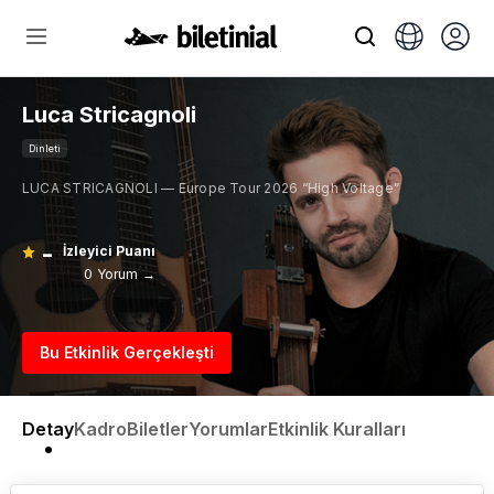
Luca Stricagnoli
Dinleti
LUCA STRICAGNOLI — Europe Tour 2026 “High Voltage”
-
İzleyici Puanı
0 Yorum →
Bu Etkinlik Gerçekleşti
Detay
Kadro
Biletler
Yorumlar
Etkinlik Kuralları