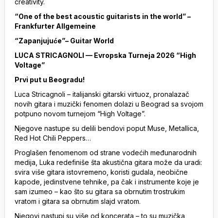
creativity.
“One of the best acoustic guitarists in the world” –
Frankfurter Allgemeine
“Zapanjujuće”– Guitar World
LUCA STRICAGNOLI — Evropska Turneja 2026 “High
Voltage”
Prvi put u Beogradu!
Luca Stricagnoli – italijanski gitarski virtuoz, pronalazač
novih gitara i muzički fenomen dolazi u Beograd sa svojom
potpuno novom turnejom “High Voltage”.
Njegove nastupe su delili bendovi poput Muse, Metallica,
Red Hot Chili Peppers…
Proglašen fenomenom od strane vodećih međunarodnih
medija, Luka redefiniše šta akustična gitara može da uradi:
svira više gitara istovremeno, koristi gudala, neobične
kapode, jedinstvene tehnike, pa čak i instrumente koje je
sam izumeo – kao što su gitara sa obrnutim trostrukim
vratom i gitara sa obrnutim slajd vratom.
Njegovi nastupi su više od koncerata – to su muzička