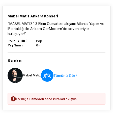
Mabel Matiz Ankara Konseri
"MABEL MATİZ" 3 Ekim Cumartesi akşamı Atlantis Yapım ve
IF ortaklığı ile Ankara CerModern’de sevenleriyle
buluşuyor!"
Etkinlik Türü
Pop
Yaş Sınırı
6+
Kadro
Tümünü Gör
Mabel Matiz
Etkinliğe Gitmeden önce kuralları okuyun.