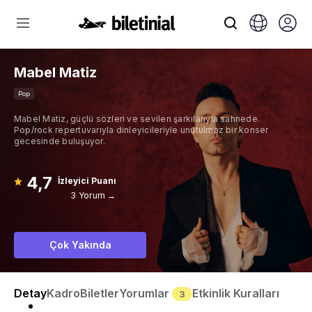
Mabel Matiz
Pop
Mabel Matiz, güçlü sözleri ve sevilen şarkılarıyla sahnede.
Pop/rock repertuvarıyla dinleyicileriyle unutulmaz bir konser
gecesinde buluşuyor.
4,7
İzleyici Puanı
3 Yorum →
Çok Yakında
Detay
Kadro
Biletler
Yorumlar
Etkinlik Kuralları
3