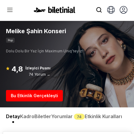
Melike Şahin Konseri
Pop
Dolu Dolu Bir Yaz İçin Maximum Uniq’teyiz!
4,8
İzleyici Puanı
74 Yorum →
Bu Etkinlik Gerçekleşti
Detay
Kadro
Biletler
Yorumlar
Etkinlik Kuralları
74