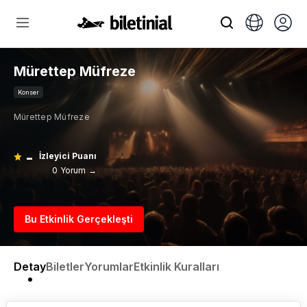
Mürettep Müfreze
Konser
Mürettep Müfreze
-
İzleyici Puanı
0 Yorum →
Bu Etkinlik Gerçekleşti
Detay
Biletler
Yorumlar
Etkinlik Kuralları