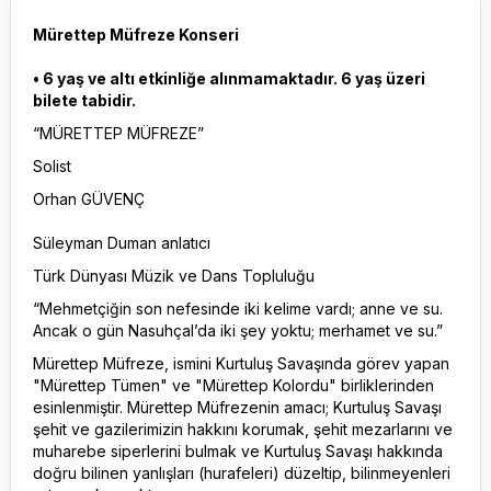
Mürettep Müfreze Konseri
• 6 yaş ve altı etkinliğe alınmamaktadır. 6 yaş üzeri
bilete tabidir.
“MÜRETTEP MÜFREZE”
Solist
Orhan GÜVENÇ
Süleyman Duman anlatıcı
Türk Dünyası Müzik ve Dans Topluluğu
“Mehmetçiğin son nefesinde iki kelime vardı; anne ve su.
Ancak o gün Nasuhçal’da iki şey yoktu; merhamet ve su.”
Mürettep Müfreze, ismini Kurtuluş Savaşında görev yapan
"Mürettep Tümen" ve "Mürettep Kolordu" birliklerinden
esinlenmiştir. Mürettep Müfrezenin amacı; Kurtuluş Savaşı
şehit ve gazilerimizin hakkını korumak, şehit mezarlarını ve
muharebe siperlerini bulmak ve Kurtuluş Savaşı hakkında
doğru bilinen yanlışları (hurafeleri) düzeltip, bilinmeyenleri