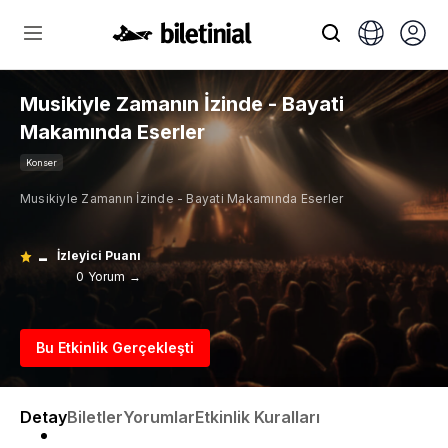
Musikiyle Zamanın İzinde - Bayati
Makamında Eserler
Konser
Musikiyle Zamanın İzinde - Bayati Makamında Eserler
-
İzleyici Puanı
0 Yorum →
Bu Etkinlik Gerçekleşti
Detay
Biletler
Yorumlar
Etkinlik Kuralları