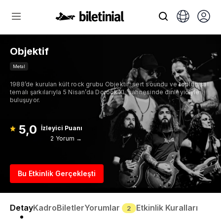
Objektif
Metal
1988’de kurulan kült rock grubu Objektif, sert soundu ve toplumsal
temalı şarkılarıyla 5 Nisan’da Dorock XL sahnesinde dinleyiciyle
buluşuyor.
5,0
İzleyici Puanı
2 Yorum →
Bu Etkinlik Gerçekleşti
Detay
Kadro
Biletler
Yorumlar
Etkinlik Kuralları
2