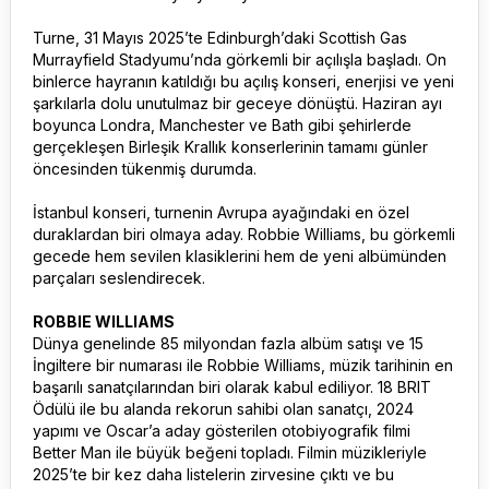
Turne, 31 Mayıs 2025’te Edinburgh’daki Scottish Gas
Murrayfield Stadyumu’nda görkemli bir açılışla başladı. On
binlerce hayranın katıldığı bu açılış konseri, enerjisi ve yeni
şarkılarla dolu unutulmaz bir geceye dönüştü. Haziran ayı
boyunca Londra, Manchester ve Bath gibi şehirlerde
gerçekleşen Birleşik Krallık konserlerinin tamamı günler
öncesinden tükenmiş durumda.
İstanbul konseri, turnenin Avrupa ayağındaki en özel
duraklardan biri olmaya aday. Robbie Williams, bu görkemli
gecede hem sevilen klasiklerini hem de yeni albümünden
parçaları seslendirecek.
ROBBIE WILLIAMS
Dünya genelinde 85 milyondan fazla albüm satışı ve 15
İngiltere bir numarası ile Robbie Williams, müzik tarihinin en
başarılı sanatçılarından biri olarak kabul ediliyor. 18 BRIT
Ödülü ile bu alanda rekorun sahibi olan sanatçı, 2024
yapımı ve Oscar’a aday gösterilen otobiyografik filmi
Better Man ile büyük beğeni topladı. Filmin müzikleriyle
2025’te bir kez daha listelerin zirvesine çıktı ve bu