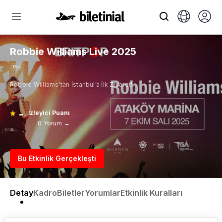
Robbie Williams Live 2025
Pop
Robbie Williams’tan İstanbul’a İlk Ziyaret!
-
İzleyici Puanı
0 Yorum →
Bu Etkinlik Gerçekleşti
Detay
Kadro
Biletler
Yorumlar
Etkinlik Kuralları