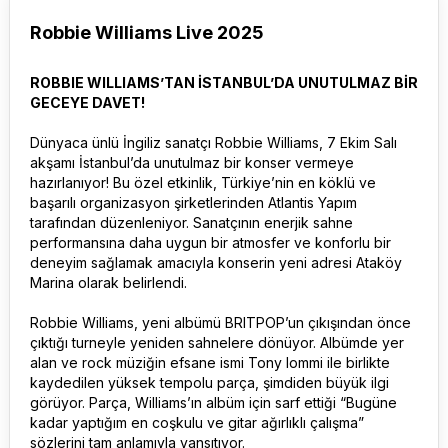
Robbie Williams Live 2025
ROBBIE WILLIAMS’TAN İSTANBUL’DA UNUTULMAZ BİR
GECEYE DAVET!
Dünyaca ünlü İngiliz sanatçı Robbie Williams, 7 Ekim Salı
akşamı İstanbul’da unutulmaz bir konser vermeye
hazırlanıyor! Bu özel etkinlik, Türkiye’nin en köklü ve
başarılı organizasyon şirketlerinden Atlantis Yapım
tarafından düzenleniyor. Sanatçının enerjik sahne
performansına daha uygun bir atmosfer ve konforlu bir
deneyim sağlamak amacıyla konserin yeni adresi Ataköy
Marina olarak belirlendi.
Robbie Williams, yeni albümü BRITPOP’un çıkışından önce
çıktığı turneyle yeniden sahnelere dönüyor. Albümde yer
alan ve rock müziğin efsane ismi Tony Iommi ile birlikte
kaydedilen yüksek tempolu parça, şimdiden büyük ilgi
görüyor. Parça, Williams’ın albüm için sarf ettiği “Bugüne
kadar yaptığım en coşkulu ve gitar ağırlıklı çalışma”
sözlerini tam anlamıyla yansıtıyor.