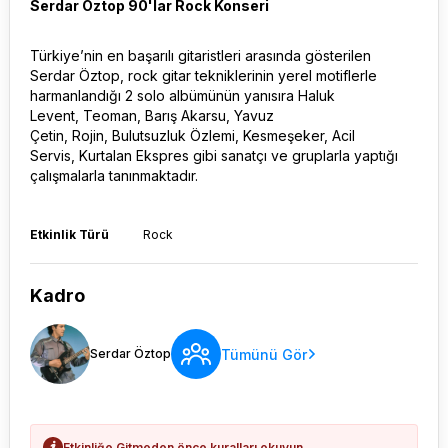
Serdar Öztop 90'lar Rock Konseri
Türkiye’nin en başarılı gitaristleri arasında gösterilen
Serdar Öztop, rock gitar tekniklerinin yerel motiflerle
harmanlandığı 2 solo albümünün yanısıra Haluk
Levent, Teoman, Barış Akarsu, Yavuz
Çetin, Rojin, Bulutsuzluk Özlemi, Kesmeşeker, Acil
Servis, Kurtalan Ekspres gibi sanatçı ve gruplarla yaptığı
çalışmalarla tanınmaktadır.
Etkinlik Türü
Rock
Kadro
Tümünü Gör
Serdar Öztop
Etkinliğe Gitmeden önce kuralları okuyun.