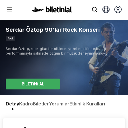
Serdar Öztop 90'lar Rock Konseri
Rock
Serdar Öztop, rock gitar tekniklerini yerel motiflerle buluşturan
performansıyla sahnede özgün bir müzik deneyimi sunuyor.
BİLETİNİ AL
Detay
Kadro
Biletler
Yorumlar
Etkinlik Kuralları