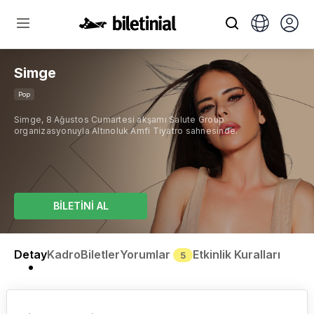
Simge
Pop
Simge, 8 Ağustos Cumartesi akşamı Salute Group
organizasyonuyla Altınoluk Amfi Tiyatro sahnesinde.
BİLETİNİ AL
Detay
Kadro
Biletler
Yorumlar
Etkinlik Kuralları
5