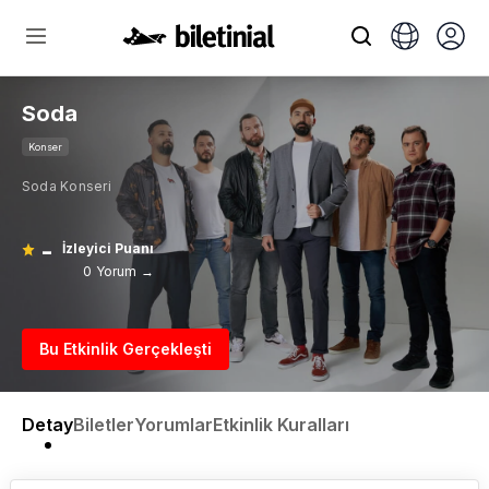
Soda
Konser
Soda Konseri
-
İzleyici Puanı
0 Yorum →
Bu Etkinlik Gerçekleşti
Detay
Biletler
Yorumlar
Etkinlik Kuralları