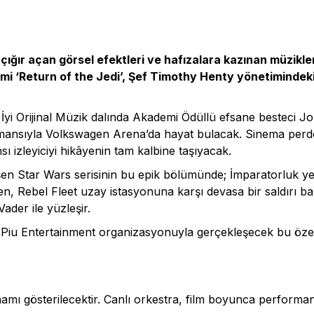
 çığır açan görsel efektleri ve hafızalara kazınan müzikle
i ‘Return of the Jedi’, Şef Timothy Henty yönetimindeki
yi Orijinal Müzik dalında Akademi Ödüllü efsane besteci Joh
rmansıyla Volkswagen Arena’da hayat bulacak. Sinema perde
 izleyiciyi hikâyenin tam kalbine taşıyacak.
şen Star Wars serisinin bu epik bölümünde; İmparatorluk ye
en, Rebel Fleet uzay istasyonuna karşı devasa bir saldırı b
ader ile yüzleşir.
i, Piu Entertainment organizasyonuyla gerçekleşecek bu özel
tamamı gösterilecektir. Canlı orkestra, film boyunca performan