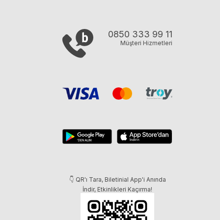
0850 333 99 11
Müşteri Hizmetleri
👇 QR'ı Tara, Biletinial App'i Anında
İndir, Etkinlikleri Kaçırma!