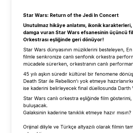
Star Wars: Return of the Jedi In Concert
Unutulmaz hikâye anlatımı, ikonik karakterleri,
damga vuran Star Wars efsanesinin üçüncü film
Orkestrası eşliğinde geri dönüyor!
Star Wars dünyasının müziklerini besteleyen, En İ
filmle senkronize canlı senfonik orkestra perfo
mücadele sürerken, orkestranın canlı performansı
45 yılı aşkın süredir kültürel bir fenomene dönü
Death Star ile Rebellion’ı yok etmeye hazırlanırk
ise kaderini belirleyecek final düellosunda Darth V
Star Wars canlı orkestra eşliğinde film gösterim
buluşacak.
Galaksinin kaderine tanıklık etmeye hazır mısın?
Orijinal diliyle ve Türkçe altyazılı olarak filmin 