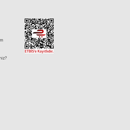
im
niz?