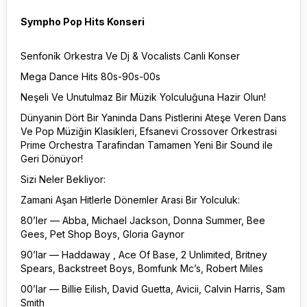
Sympho Pop Hits Konseri
Senfoni̇k Orkestra Ve Dj & Vocalists Canli Konser
Mega Dance Hits 80s-90s-00s
Neşeli Ve Unutulmaz Bir Müzik Yolculuğuna Hazir Olun!
Dünyanin Dört Bir Yaninda Dans Pistlerini Ateşe Veren Dans
Ve Pop Müziğin Klasikleri, Efsanevi Crossover Orkestrasi
Prime Orchestra Tarafindan Tamamen Yeni Bir Sound ile
Geri Dönüyor!
Sizi Neler Bekliyor:
Zamani Aşan Hitlerle Dönemler Arasi Bir Yolculuk:
80’ler — Abba, Michael Jackson, Donna Summer, Bee
Gees, Pet Shop Boys, Gloria Gaynor
90’lar — Haddaway , Ace Of Base, 2 Unlimited, Britney
Spears, Backstreet Boys, Bomfunk Mc’s, Robert Miles
00’lar — Billie Eilish, David Guetta, Avicii, Calvin Harris, Sam
Smith