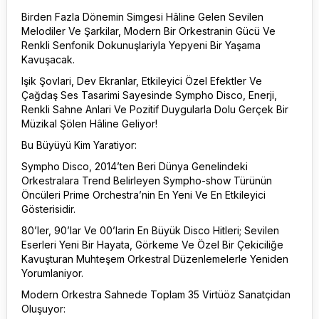
Birden Fazla Dönemin Simgesi Hâline Gelen Sevilen
Melodiler Ve Şarkilar, Modern Bir Orkestranin Gücü Ve
Renkli Senfonik Dokunuşlariyla Yepyeni Bir Yaşama
Kavuşacak.
Işik Şovlari, Dev Ekranlar, Etkileyici Özel Efektler Ve
Çağdaş Ses Tasarimi Sayesinde Sympho Disco, Enerji,
Renkli Sahne Anlari Ve Pozitif Duygularla Dolu Gerçek Bir
Müzikal Şölen Hâline Geliyor!
Bu Büyüyü Kim Yaratiyor:
Sympho Disco, 2014’ten Beri Dünya Genelindeki
Orkestralara Trend Belirleyen Sympho-show Türünün
Öncüleri Prime Orchestra’nin En Yeni Ve En Etkileyici
Gösterisidir.
80’ler, 90’lar Ve 00’larin En Büyük Disco Hitleri; Sevilen
Eserleri Yeni Bir Hayata, Görkeme Ve Özel Bir Çekiciliğe
Kavuşturan Muhteşem Orkestral Düzenlemelerle Yeniden
Yorumlaniyor.
Modern Orkestra Sahnede Toplam 35 Virtüöz Sanatçidan
Oluşuyor: