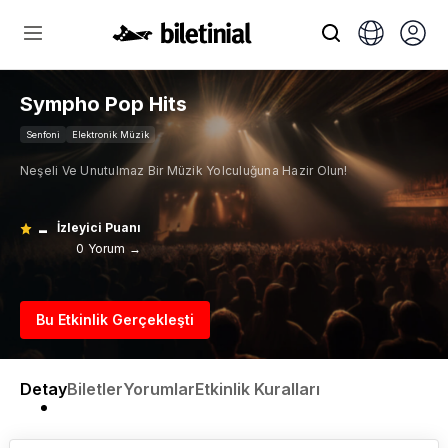
Sympho Pop Hits
Senfoni
Elektronik Müzik
Neşeli Ve Unutulmaz Bir Müzik Yolculuğuna Hazir Olun!
-
İzleyici Puanı
0 Yorum →
Bu Etkinlik Gerçekleşti
Detay
Biletler
Yorumlar
Etkinlik Kuralları