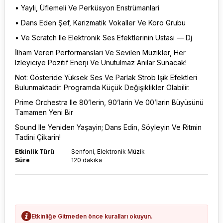
• Yayli, Üflemeli Ve Perküsyon Enstrümanlari
• Dans Eden Şef, Karizmatik Vokaller Ve Koro Grubu
• Ve Scratch Ile Elektronik Ses Efektlerinin Ustasi — Dj
İlham Veren Performanslari Ve Sevilen Müzikler, Her
Izleyiciye Pozitif Enerji Ve Unutulmaz Anilar Sunacak!
Not: Gösteride Yüksek Ses Ve Parlak Strob Işik Efektleri
Bulunmaktadir. Programda Küçük Değişiklikler Olabilir.
Prime Orchestra Ile 80’lerin, 90’larin Ve 00’larin Büyüsünü
Tamamen Yeni Bir
Sound Ile Yeniden Yaşayin; Dans Edin, Söyleyin Ve Ritmin
Tadini Çikarin!
Etkinlik Türü
Senfoni, Elektronik Müzik
Süre
120 dakika
Etkinliğe Gitmeden önce kuralları okuyun.