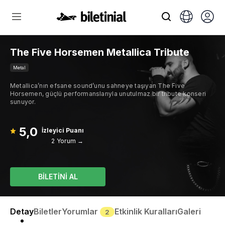
The Five Horsemen Metallica Tribute
Metal
Metallica’nın efsane sound’unu sahneye taşıyan The Five
Horsemen, güçlü performanslarıyla unutulmaz bir tribute konseri
sunuyor.
5,0
İzleyici Puanı
2 Yorum →
BİLETİNİ AL
Detay
Biletler
Yorumlar
Etkinlik Kuralları
Galeri
2