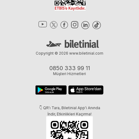
Copyright © 2026
www.biletinial.com
0850 333 99 11
Müşteri Hizmetleri
👇 QR'ı Tara, Biletinial App'i Anında
İndir, Etkinlikleri Kaçırma!