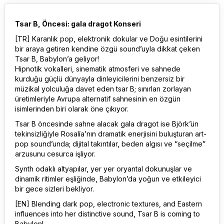
Tsar B, Öncesi: gala dragot Konseri
[TR] Karanlık pop, elektronik dokular ve Doğu esintilerini
bir araya getiren kendine özgü sound’uyla dikkat çeken
Tsar B, Babylon’a geliyor!
Hipnotik vokalleri, sinematik atmosferi ve sahnede
kurduğu güçlü dünyayla dinleyicilerini benzersiz bir
müzikal yolculuğa davet eden tsar B; sınırları zorlayan
üretimleriyle Avrupa alternatif sahnesinin en özgün
isimlerinden biri olarak öne çıkıyor.
Tsar B öncesinde sahne alacak gala dragot ise Björk’ün
tekinsizliğiyle Rosalía’nın dramatik enerjisini buluşturan art-
pop sound’unda; dijital takıntılar, beden algısı ve “seçilme”
arzusunu cesurca işliyor.
Synth odaklı altyapılar, yer yer oryantal dokunuşlar ve
dinamik ritimler eşliğinde, Babylon’da yoğun ve etkileyici
bir gece sizleri bekliyor.
[EN] Blending dark pop, electronic textures, and Eastern
influences into her distinctive sound, Tsar B is coming to
Babylon!