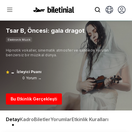
Tsar B, Öncesi: gala dragot
Elektronik Müzik
Hipnotik vokaller, sinematik atmosfer ve sahnede kurulan
benzersiz bir müzikal dünya.
-
İzleyici Puanı
0 Yorum →
Bu Etkinlik Gerçekleşti
Detay
Kadro
Biletler
Yorumlar
Etkinlik Kuralları