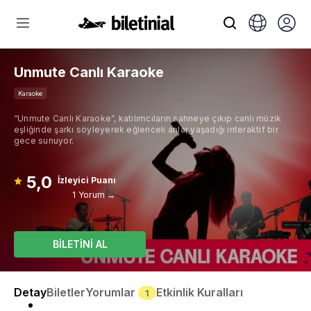
Unmute Canlı Karaoke
Karaoke
“Unmute Canlı Karaoke”, katılımcıların sahneye çıkıp canlı müzik
eşliğinde şarkı söyleyerek eğlenceli anlar yaşadığı interaktif bir
gece sunuyor.
5,0
İzleyici Puanı
1 Yorum →
BİLETİNİ AL
Detay
Biletler
Yorumlar
Etkinlik Kuralları
1