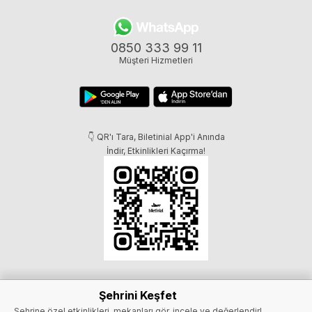
0850 333 99 11
Müşteri Hizmetleri
👇 QR'ı Tara, Biletinial App'i Anında
İndir, Etkinlikleri Kaçırma!
Şehrini Keşfet
Şehrine özel etkinlikleri, mekanları gör, incele ve değerlendir!