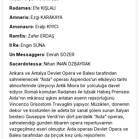
Radames:
Efe KIŞLALI
Amneris:
Ezgi KARAKAYA
Amonasro:
Eralp KIYICI
Ramfis:
Zafer ERDAŞ
Il Re:
Engin SUNA
Un Messaggero
: Emrah SÖZER
Sacerdotessa:
Nihan İNAN ÖZBAYRAK
Ankara ve Antalya Devlet Opera ve Balesi tarafından
sahnelenecek “Aida” operası Aspendos’un etkileyici tarihi
atmosferinde izleyiciyi Antik Mısıra bir yolculuğa davet
ediyor. Romalı komutan Radames ile tutsak Habeş Prensesi
Aida'nın imkânsız aşkını anlatan eserin rejisörlüğünü
Vincenzo Grisostomi Travaglini yapıyor. Müzikleri, dönemin
dekor ve kostümleri ile adeta bir sanat şöleni sunan İtalyan
besteci Giuseppe Verdi’nin dört perdelik “Aida” operası,
sahnelendiği günden itibaren opera repertuvarının
vazgeçilmez eseri olmuştur. Aida operası Devlet Opera ve
Balesi tarafından da birçok kez ünlü rejisörlerin