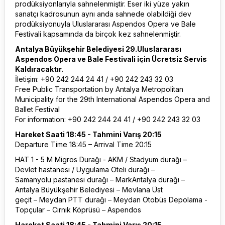
prodüksiyonlarıyla sahnelenmiştir. Eser iki yüze yakın
sanatçı kadrosunun aynı anda sahnede olabildiği dev
prodüksiyonuyla Uluslararası Aspendos Opera ve Bale
Festivali kapsamında da birçok kez sahnelenmiştir.
Antalya Büyükşehir Belediyesi 29.Uluslararası
Aspendos Opera ve Bale Festivali için Ücretsiz Servis
Kaldıracaktır.
İletişim: +90 242 244 24 41 / +90 242 243 32 03
Free Public Transportation by Antalya Metropolitan
Municipality for the 29th International Aspendos Opera and
Ballet Festival
For information: +90 242 244 24 41 / +90 242 243 32 03
Hareket Saati 18:45 - Tahmini Varış 20:15
Departure Time 18:45 – Arrival Time 20:15
HAT 1 - 5 M Migros Durağı - AKM / Stadyum durağı –
Devlet hastanesi / Uygulama Oteli durağı –
Samanyolu pastanesi durağı – MarkAntalya durağı –
Antalya Büyükşehir Belediyesi – Mevlana Üst
geçit – Meydan PTT durağı – Meydan Otobüs Depolama -
Topçular – Cırnık Köprüsü – Aspendos
Hareket Saati 18:45 - Tahmini Varış 20:15