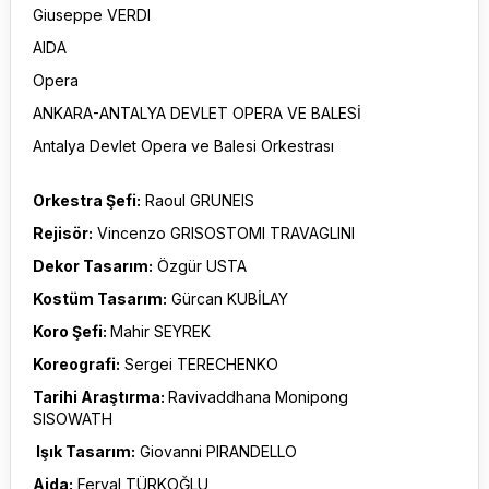
Giuseppe VERDI
AIDA
Opera
ANKARA-ANTALYA DEVLET OPERA VE BALESİ
Antalya Devlet Opera ve Balesi Orkestrası
Orkestra Şefi:
Raoul GRUNEIS
Rejisör:
Vincenzo GRISOSTOMI TRAVAGLINI
Dekor Tasarım:
Özgür USTA
Kostüm Tasarım:
Gürcan KUBİLAY
Koro Şefi:
Mahir SEYREK
Koreografi:
Sergei TERECHENKO
Tarihi Araştırma:
Ravivaddhana Monipong
SISOWATH
Işık Tasarım:
Giovanni PIRANDELLO
Aida:
Feryal TÜRKOĞLU