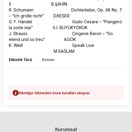
5 B.ŞAHİN
R. Schumann Dichterliebe, Op. 48 No. 7
– “Ich grolle nicht” D.KESER
G. F. Händel Giulio Cesare – “Piangerò
la sorte mia” S.İ. BÜYÜKYÖRÜK
J. Strauss Çingene Baron – “So
elend und so treu” A.GÖK
K. Weill Speak Low
M.SAĞLAM
Etkinlik Türü
Konser
Etkinliğe Gitmeden önce kuralları okuyun.
Kurumsal