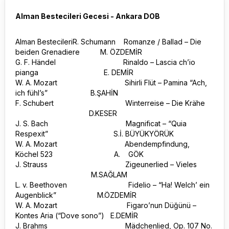
Alman Bestecileri Gecesi - Ankara DOB
Alman BestecileriR. Schumann Romanze / Ballad – Die
beiden Grenadiere M. ÖZDEMİR
G. F. Händel Rinaldo – Lascia ch’io
pianga E. DEMİR
W. A. Mozart Sihirli Flüt – Pamina “Ach,
ich fühl’s” B.ŞAHİN
F. Schubert Winterreise – Die Krähe
D.KESER
J. S. Bach Magnificat – “Quia
Respexit” S.İ. BÜYÜKYÖRÜK
W. A. Mozart Abendempfindung,
Köchel 523 A. GÖK
J. Strauss Zigeunerlied – Vieles
M.SAĞLAM
L. v. Beethoven Fidelio – “Ha! Welch’ ein
Augenblick” M.ÖZDEMİR
W. A. Mozart Figaro’nun Düğünü –
Kontes Aria (“Dove sono”) E.DEMİR
J. Brahms Mädchenlied, Op. 107 No.