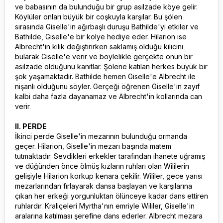
ve babasının da bulunduğu bir grup asilzade köye gelir.
Köylüler onları büyük bir coşkuyla karşılar. Bu şölen
sırasında Giselle'in ağırbaşlı duruşu Bathilde'yi etkiler ve
Bathilde, Giselle'e bir kolye hediye eder. Hilarion ise
Albrecht'in kılık değiştirirken saklamış olduğu kılıcını
bularak Giselle'e verir ve böylelikle gerçekte onun bir
asilzade olduğunu kanıtlar. Şölene katılan herkes büyük bir
şok yaşamaktadır. Bathilde hemen Giselle'e Albrecht ile
nişanlı olduğunu söyler. Gerçeği öğrenen Giselle'in zayıf
kalbi daha fazla dayanamaz ve Albrecht'in kollarında can
verir.
II. PERDE
İkinci perde Giselle'in mezarının bulunduğu ormanda
geçer. Hilarion, Giselle'in mezarı başında matem
tutmaktadır. Sevdikleri erkekler tarafından ihanete uğramış
ve düğünden önce ölmüş kızların ruhları olan Wililerin
gelişiyle Hilarion korkup kenara çekilir. Wililer, gece yarısı
mezarlarından fırlayarak dansa başlayan ve karşılarına
çıkan her erkeği yorgunluktan ölünceye kadar dans ettiren
ruhlardır. Kraliçeleri Myrtha'nın emriyle Wililer, Giselle'in
aralarına katılması şerefine dans ederler. Albrecht mezara