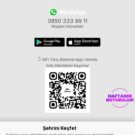
0850 333 99 11
Müşteri Hizmetleri
👇 QR'ı Tara, Biletinial App'i Anında
İndir, Etkinlikleri Kaçırma!
Şehrini Keşfet
Şehrine özel etkinlikleri, mekanları gör, incele ve değerlendir!