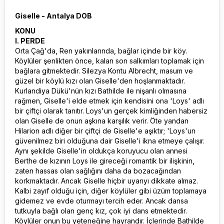
Giselle - Antalya DOB
KONU
I. PERDE
Orta Çağ'da, Ren yakınlarında, bağlar içinde bir köy.
Köylüler şenlikten önce, kalan son salkımları toplamak için
bağlara gitmektedir. Silezya Kontu Albrecht, masum ve
güzel bir köylü kızı olan Giselle'den hoşlanmaktadır.
Kurlandiya Dükü'nün kızı Bathilde ile nişanlı olmasına
rağmen, Giselle'i elde etmek için kendisini ona 'Loys' adlı
bir çiftçi olarak tanıtır. Loys'un gerçek kimliğinden habersiz
olan Giselle de onun aşkına karşılık verir. Öte yandan
Hilarion adlı diğer bir çiftçi de Giselle'e aşıktır; 'Loys'un
güvenilmez biri olduğuna dair Giselle'i ikna etmeye çalışır.
Aynı şekilde Giselle'in oldukça koruyucu olan annesi
Berthe de kızının Loys ile gireceği romantik bir ilişkinin,
zaten hassas olan sağlığını daha da bozacağından
korkmaktadır. Ancak Giselle hiçbir uyarıyı dikkate almaz.
Kalbi zayıf olduğu için, diğer köylüler gibi üzüm toplamaya
gidemez ve evde oturmayı tercih eder. Ancak dansa
tutkuyla bağlı olan genç kız, çok iyi dans etmektedir.
Köylüler onun bu yeteneğine hayrandır. İçlerinde Bathilde