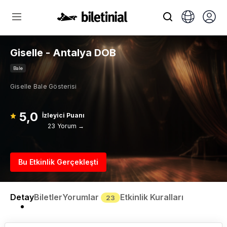
Giselle - Antalya DOB
Bale
Giselle Bale Gösterisi
5,0
İzleyici Puanı
23 Yorum →
Bu Etkinlik Gerçekleşti
Detay
Biletler
Yorumlar
Etkinlik Kuralları
23