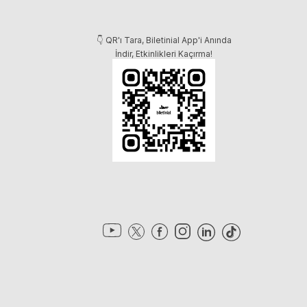
👇 QR'ı Tara, Biletinial App'i Anında
İndir, Etkinlikleri Kaçırma!