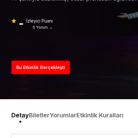
-
İzleyici Puanı
0 Yorum →
Bu Etkinlik Gerçekleşti
Detay
Biletler
Yorumlar
Etkinlik Kuralları