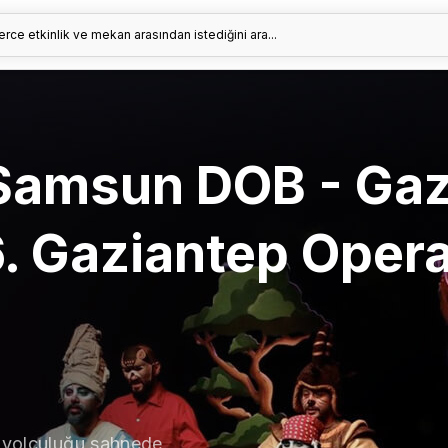
erce etkinlik ve mekan arasından istediğini ara...
Samsun DOB - Gaz
 6. Gaziantep Oper
i yolculuğu sahnede.