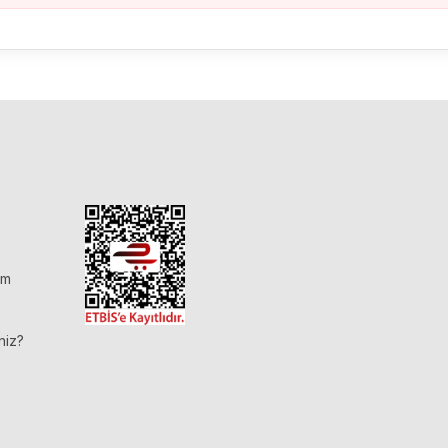
im
niz?