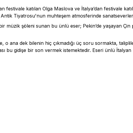
n festivale katılan Olga Maslova ve İtalya’dan festivale kat
 Antik Tiyatrosu'nun muhteşem atmosferinde sanatseverler
 bir müzik şöleni sunan bu ünlü eser; Pekin’de yaşayan Çin
ine, o ana dek bilenin hiç çıkmadığı üç soru sormakta, talipli
bası bu gidişe bir son vermek istemektedir. Eseri ünlü İtalyan