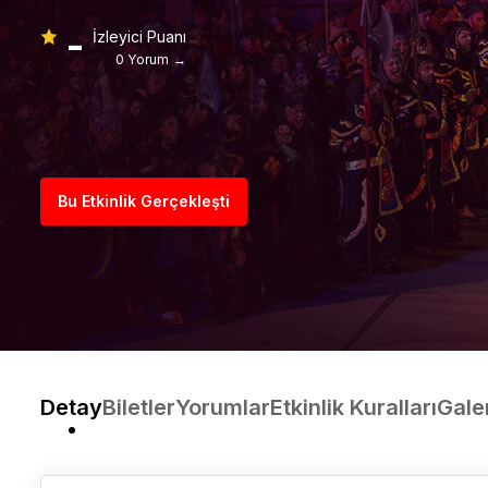
-
İzleyici Puanı
0 Yorum →
Bu Etkinlik Gerçekleşti
Detay
Biletler
Yorumlar
Etkinlik Kuralları
Gale