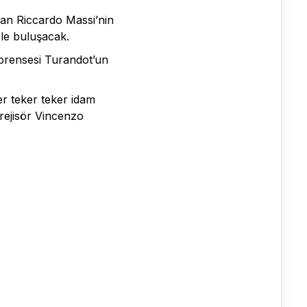
ılan Riccardo Massi’nin
le buluşacak.
 prensesi Turandot’un
ler teker teker idam
 rejisör Vincenzo