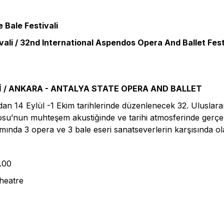
 Bale Festivali
ali / 32nd International Aspendos Opera And Ballet Festiv
 / ANKARA - ANTALYA STATE OPERA AND BALLET
dan 14 Eylül -1 Ekim tarihlerinde düzenlenecek 32. Ulusla
rosu’nun muhteşem akustiğinde ve tarihi atmosferinde gerçe
amında 3 opera ve 3 bale eseri sanatseverlerin karşısında ol
.00
heatre