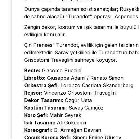
Dünya çapında tanınan solist sanatçılar; Rusya’da
de sahne alacağı "Turandot" operası, Aspendos
Zengin dekor, kostüm ve ışık tasarımı ile büyülü
evliliğini konu alır.
Çin Prenses’i Turandot, evlilik için gelen talipler
edilmektedir. Saray yetkilileri ile Turandot’un ba
Grisostomi Travaglini sahneye koyuyor.
Beste:
Giacomo Puccini
Libretto:
Giuseppe Adami / Renato Simoni
Orkestra Şefi:
Lorenzo Casriota Skanderberg
Rejisör:
Vincenzo Grisostomi Travaglini
Dekor Tasarımı:
Özgür Usta
Kostüm Tasarımı:
Savaş Camgöz
Koro Şefi:
Mahir Seyrek
Işık Tasarım:
Ali Gökdemir
Koreografi:
G. Armağan Davran
Çocuk Korosu Şefi:
Sinem Emine Ulusoy