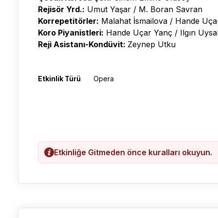
Rejisör Yrd.:
Umut Yaşar / M. Boran Savran
Korrepetitörler:
Malahat İsmailova / Hande Uçar
Koro Piyanistleri:
Hande Uçar Yanç / Ilgın Uysal
Reji Asistanı-Kondüvit:
Zeynep Utku
Etkinlik Türü
Opera
Etkinliğe Gitmeden önce kuralları okuyun.