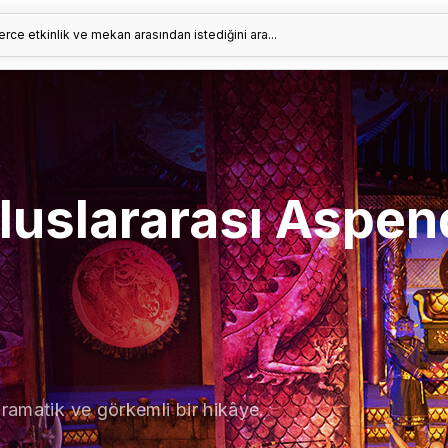
erce etkinlik ve mekan arasından istediğini ara...
Uluslararası Aspe
dramatik ve görkemli bir hikâye.