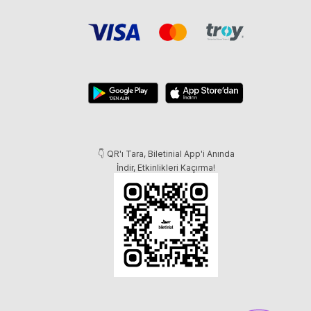
👇 QR'ı Tara, Biletinial App'i Anında
İndir, Etkinlikleri Kaçırma!